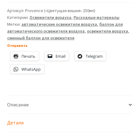
баллон
для
Артикул:
Provence («Цветущая вишня» 250мл)
Категории:
Освежители воздуха
,
Расходные материалы
освежителя
Метки:
автоматические освежители воздуха
,
баллон для
воздуха
автоматического освежителя воздуха
,
освежители воздуха
,
Provence
сменный баллон для освежителя
(«Цветущая
Отправить
вишня»
Печать
Email
Telegram
250мл)
WhatsApp
Описание
Детали