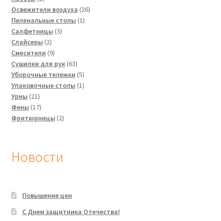
товар
26
Освежители воздуха
26
1
товаров
Пеленальные столы
1
3
товар
Салфетницы
3
2
товара
Слайсеры
2
товара
9
Смесители
9
товаров
63
Сушилки для рук
63
товара
5
Уборочные тележки
5
товаров
1
Упаковочные столы
1
21
товар
Урны
21
товар
17
Фены
17
товаров
2
Фритюрницы
2
товара
Новости
Повышение цен
C Днем защитника Отечества!