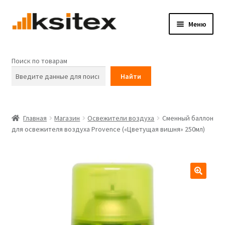
Меню
Главная
Поиск по товарам
Каталог товаров
Найти
Корзина
Главная
Магазин
Освежители воздуха
Сменный баллон
Мой Ksitex!
для освежителя воздуха Provence («Цветущая вишня» 250мл)
Контакты