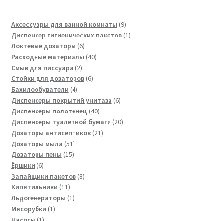
9
Аксессуары для ванной комнаты
9
товаров
1
Диспенсер гигиенических пакетов
1
6
товар
Локтевые дозаторы
6
товаров
40
Расходные материалы
40
2
товаров
Смыв для писсуара
2
товара
6
Стойки для дозаторов
6
4
товаров
Бахилообуватели
4
товара
6
Диспенсеры покрытий унитаза
6
40
товаров
Диспенсеры полотенец
40
товаров
20
Диспенсеры туалетной бумаги
20
21
товаров
Дозаторы антисептиков
21
51
товар
Дозаторы мыла
51
15
товар
Дозаторы пены
15
6
товаров
Ёршики
6
товаров
8
Запайщики пакетов
8
11
товаров
Кипятильники
11
товаров
1
Льдогенераторы
1
1
товар
Мясорубки
1
1
товар
Насосы
1